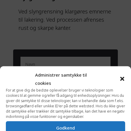
​Ved slyngrensning klargøres emnerne
til lakering. Ved processen afrenses
rust og skarpe kanter.​​​
Administrer samtykke til
cookies
For at give dig de bedste oplevelser bruger vi teknologier som
cookies til at gemme og/eller få adgang til enhedsoplysninger. Hvis du
giver dit samtykke til disse teknologier, kan vi behandle data som f.eks.
browsingadfærd eller unikke ID'er på dette websted. Hvis du ikke giver
dit samtykke eller trækker dit samtykke tilbage, kan det have en negativ
indvirkning på visse funktioner og egenskaber.
Godkend