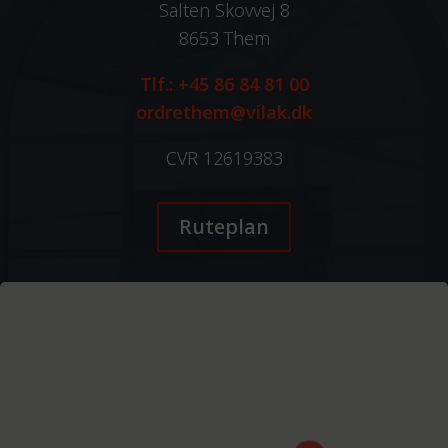
Salten Skovvej 8
8653 Them
Tlf.: +45 86 84 81 00
ordrethem@vilak.dk
CVR 12619383
Ruteplan