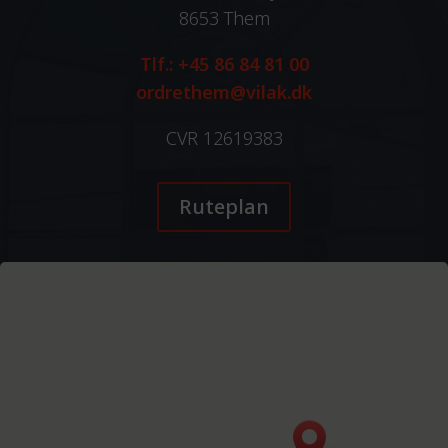
8653 Them
Tlf.: +45 86 84 81 00
ordrethem@vilak.dk
CVR 12619383
Ruteplan