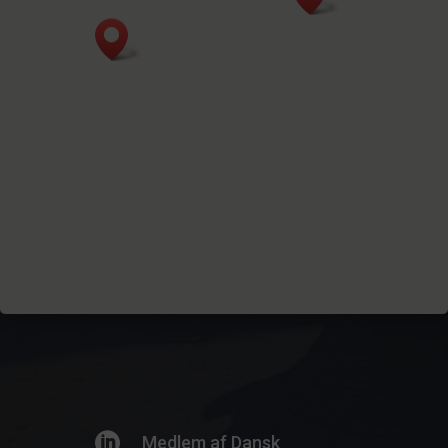

Medlem af Dansk