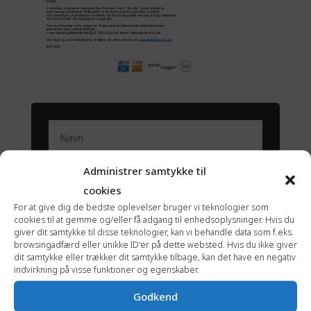
Administrer samtykke til
cookies
For at give dig de bedste oplevelser bruger vi teknologier som
cookies til at gemme og/eller få adgang til enhedsoplysninger. Hvis du
giver dit samtykke til disse teknologier, kan vi behandle data som f.eks.
browsingadfærd eller unikke ID'er på dette websted. Hvis du ikke giver
dit samtykke eller trækker dit samtykke tilbage, kan det have en negativ
indvirkning på visse funktioner og egenskaber.
Godkend